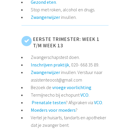
Gezond eten
.
Stop met roken, alcohol en drugs.
Zwangerwijzer
invullen.
EERSTE TRIMESTER: WEEK 1
T/M WEEK 13
Zwangerschapstest doen.
Inschrijven praktijk
, 020- 668 35 89.
Zwangerwijzer
invullen. Verstuur naar
assistenteoost@gmail.com
Bezoek de
vroege voorlichting
Termijnecho bij echopunt
VCO
.
Prenatale testen
? Afspraken via
VCO
.
Moeders voor moeders
?
Vertel je huisarts, tandarts en apotheker
dat je zwanger bent.