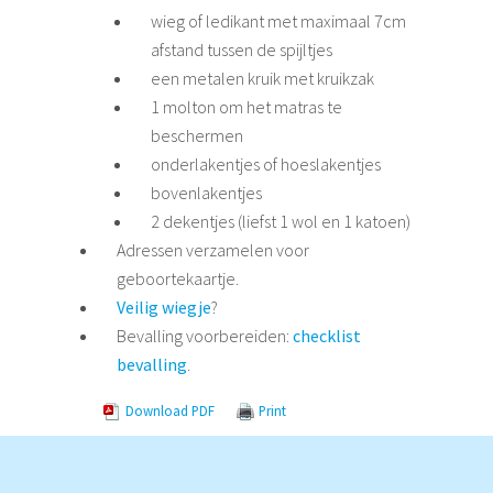
wieg of ledikant met maximaal 7cm
afstand tussen de spijltjes
een metalen kruik met kruikzak
1 molton om het matras te
beschermen
onderlakentjes of hoeslakentjes
bovenlakentjes
2 dekentjes (liefst 1 wol en 1 katoen)
Adressen verzamelen voor
geboortekaartje.
Veilig wiegje
?
Bevalling voorbereiden:
checklist
bevalling
.
Download PDF
Print