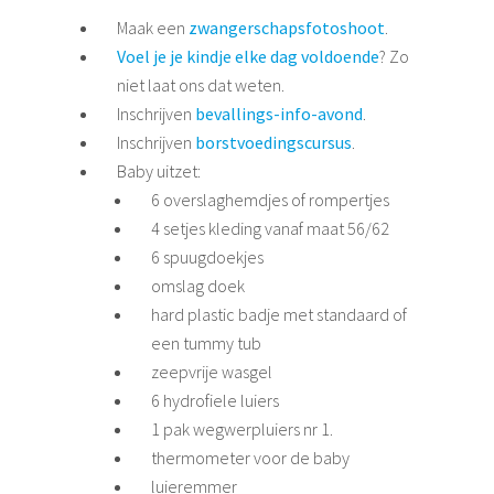
Maak een
zwangerschapsfotoshoot
.
Voel je je kindje elke dag voldoende
? Zo
niet laat ons dat weten.
Inschrijven
bevallings-info-avond
.
Inschrijven
borstvoedingscursus
.
Baby uitzet:
6 overslaghemdjes of rompertjes
4 setjes kleding vanaf maat 56/62
6 spuugdoekjes
omslag doek
hard plastic badje met standaard of
een tummy tub
zeepvrije wasgel
6 hydrofiele luiers
1 pak wegwerpluiers nr 1.
thermometer voor de baby
luieremmer